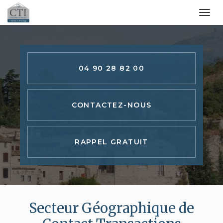
Togg
navi
Aller
au
contenu
04 90 28 82 00
principal
CONTACTEZ-
NOUS
RAPPEL GRATUIT
Secteur Géographique de