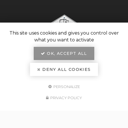
This site uses cookies and gives you control over
what you want to activate
OK, ACCEPT ALL
DENY ALL COOKIES
Agence immobilière
à Vaison-la-Romaine
PERSONALIZE
PRIVACY POLICY
7 cours Taulignan
84110 VAISON-LA-ROMAINE
04 90 28 82 00