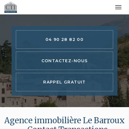
Togg
navi
Aller
au
contenu
04 90 28 82 00
principal
CONTACTEZ-
NOUS
RAPPEL GRATUIT
Agence immobilière Le Barroux