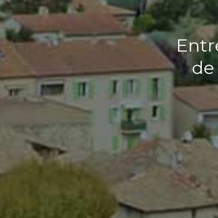
Entr
de