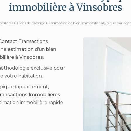
immobilière à Vinsobres
bilières
>
Biens de prestige
>
Estimation de bien immobilier atypique par age
Contact Transactions
 une
estimation d’un bien
ilière à Vinsobres
.
éthodologie exclusive pour
e votre habitation.
typique (appartement,
ransactions Immobilières
timation immobilière rapide