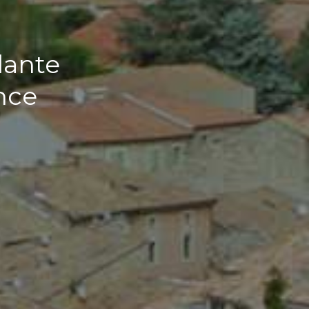
dante
nce