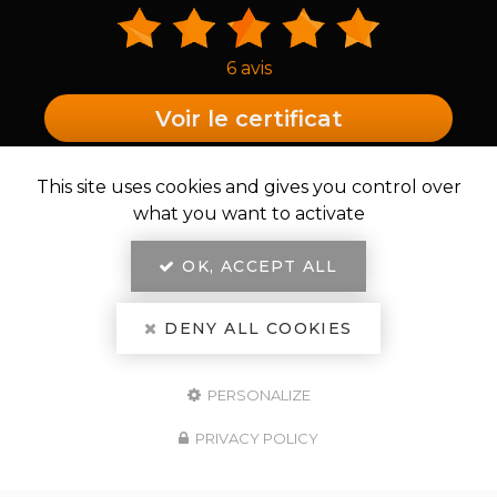
6 avis
Voir le certificat
PROFESSIONNELS CERTIFIÉS
This site uses cookies and gives you control over
MEMBRE DU RÉSEAU
what you want to activate
D’EXCELLENCE
OK, ACCEPT ALL
DENY ALL COOKIES
PERSONALIZE
PRIVACY POLICY