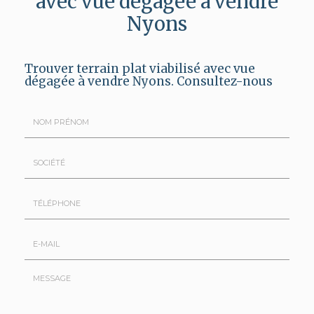
avec vue dégagée à vendre
Nyons
Trouver terrain plat viabilisé avec vue
dégagée à vendre Nyons.
Consultez-nous
Nom
&
Prénom
Société
*
:
Téléphone
E-
mail
*