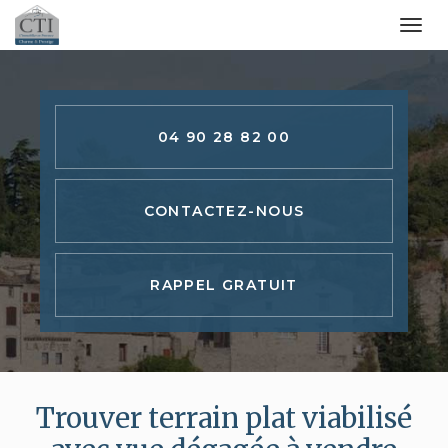
Togg
navi
Aller
au
contenu
04 90 28 82 00
principal
CONTACTEZ-
NOUS
RAPPEL GRATUIT
Trouver terrain plat viabilisé