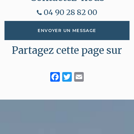
Provence
contemporaine
maison ou
04 90 28 82 00
à vendre à
son
Vinsobres
appartement
à Vaison-la-
ENVOYER UN MESSAGE
Romaine
Partagez cette page sur
Facebook
Twitter
Email