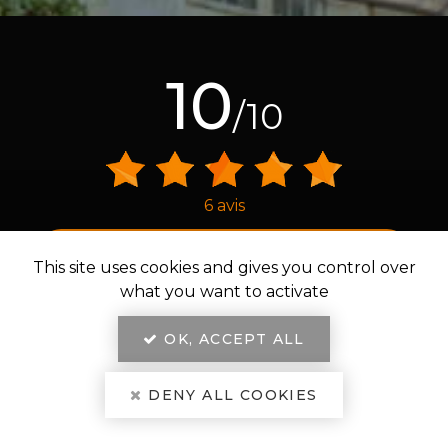
10
/10
6 avis
Voir le certificat
This site uses cookies and gives you control over
what you want to activate
PROFESSIONNELS CERTIFIÉS
MEMBRE DU RÉSEAU
OK, ACCEPT ALL
D’EXCELLENCE
DENY ALL COOKIES