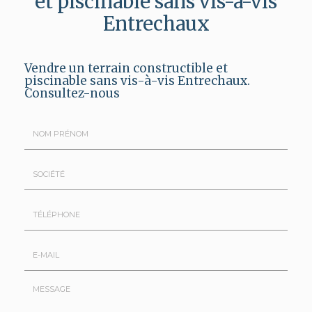
et piscinable sans vis-à-vis
Entrechaux
Vendre un terrain constructible et
piscinable sans vis-à-vis Entrechaux.
Consultez-nous
Nom
&
Prénom
Société
*
:
Téléphone
E-
mail