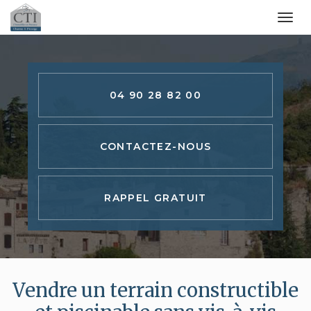
Togg
navi
Aller
au
contenu
04 90 28 82 00
principal
CONTACTEZ-
NOUS
RAPPEL GRATUIT
Vendre un terrain constructible