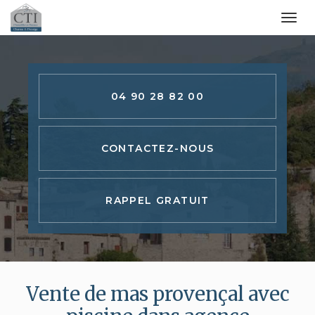
Togg
navi
Aller
au
contenu
04 90 28 82 00
principal
CONTACTEZ-
NOUS
RAPPEL GRATUIT
Vente de mas provençal avec