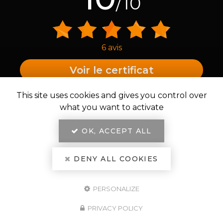
/10
6 avis
Voir le certificat
This site uses cookies and gives you control over
PROFESSIONNELS CERTIFIÉS
what you want to activate
MEMBRE DU RÉSEAU
D’EXCELLENCE
OK, ACCEPT ALL
DENY ALL COOKIES
PERSONALIZE
PRIVACY POLICY